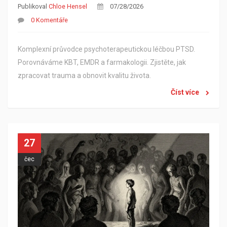
Publikoval
Chloe Hensel
07/28/2026
0 Komentáře
Komplexní průvodce psychoterapeutickou léčbou PTSD.
Porovnáváme KBT, EMDR a farmakologii. Zjistěte, jak
zpracovat trauma a obnovit kvalitu života.
Číst více
27
čec