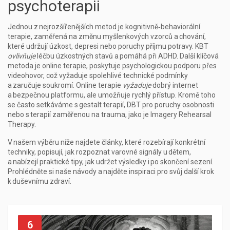
psychoterapii
Jednou z nejrozšířenějších metod je
kognitivně‑behaviorální
terapie
,
zaměřená na změnu myšlenkových vzorců a chování,
které udržují úzkost, depresi nebo poruchy příjmu potravy
. KBT
ovlivňuje
léčbu úzkostných stavů a pomáhá při ADHD. Další klíčová
metoda je
online terapie
,
poskytuje psychologickou podporu přes
videohovor, což vyžaduje spolehlivé technické podmínky
a zaručuje soukromí
. Online terapie
vyžaduje
dobrý internet
a bezpečnou platformu, ale umožňuje rychlý přístup. Kromě toho
se často setkáváme s gestalt terapií, DBT pro poruchy osobnosti
nebo s terapií zaměřenou na trauma, jako je Imagery Rehearsal
Therapy.
V našem výběru níže najdete články, které rozebírají konkrétní
techniky, popisují, jak rozpoznat varovné signály u dětem,
a nabízejí praktické tipy, jak udržet výsledky i po skončení sezení.
Prohlédněte si naše návody a najděte inspiraci pro svůj další krok
k duševnímu zdraví.
6