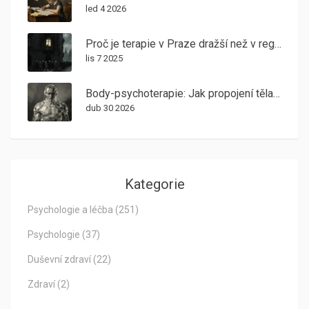
led 4 2026
Proč je terapie v Praze dražší než v regionech: skutečné důvody cenových rozdílů
lis 7 2025
Body-psychoterapie: Jak propojení těla a mysle pomáhá v léčbě
dub 30 2026
Kategorie
Psychologie a léčba
(251)
Psychologie
(37)
Duševní zdraví
(22)
Zdraví
(2)