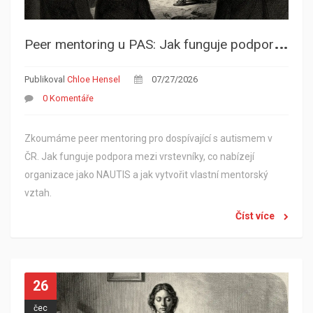
P
eer mentoring u PAS: Jak funguje podpora mezi vrstevníky pro dospívající autisty?
Publikoval
Chloe Hensel
07/27/2026
0 Komentáře
Zkoumáme peer mentoring pro dospívající s autismem v
ČR. Jak funguje podpora mezi vrstevníky, co nabízejí
organizace jako NAUTIS a jak vytvořit vlastní mentorský
vztah.
Číst více
26
čec