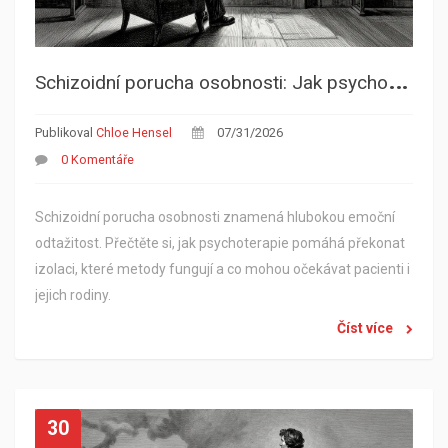
S
chizoidní porucha osobnosti: Jak psychoterapie pomáhá překonat emoční odtažitost
Publikoval
Chloe Hensel
07/31/2026
0 Komentáře
Schizoidní porucha osobnosti znamená hlubokou emoční
odtažitost. Přečtěte si, jak psychoterapie pomáhá překonat
izolaci, které metody fungují a co mohou očekávat pacienti i
jejich rodiny.
Číst více
30