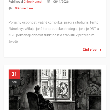
Publikoval
Chloe Hensel
08/ 1/2026
0 Komentáře
Poruchy osobnosti vážně komplikují práci a studium. Tento
článek vysvětluje, jaké terapeutické strategie, jako je DBT a
KBT, pomáhají obnovit funkčnost a stabilitu v profesním
životě.
Číst více
31
čec