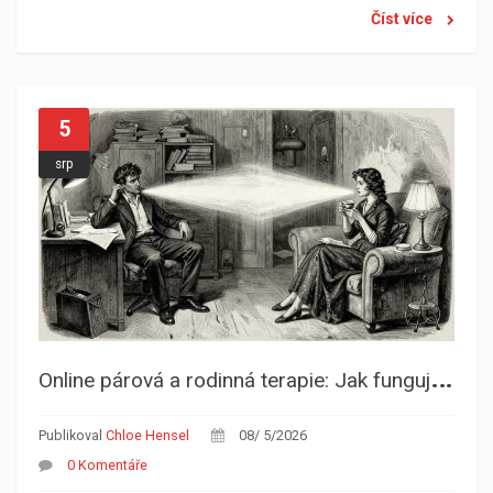
Číst více
5
srp
O
nline párová a rodinná terapie: Jak funguje práce s více lidmi na dálku
Publikoval
Chloe Hensel
08/ 5/2026
0 Komentáře