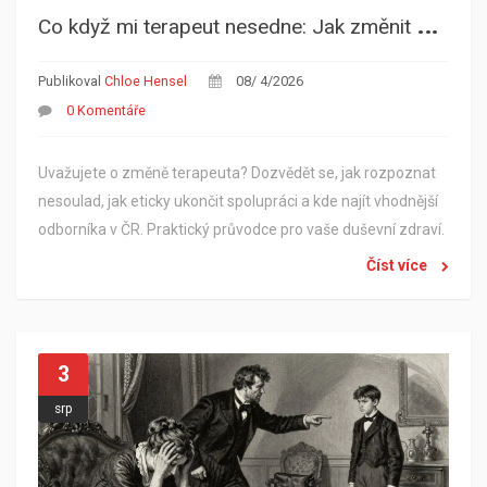
C
o když mi terapeut nesedne: Jak změnit psychoterapeuta bezpečně a korektně
Publikoval
Chloe Hensel
08/ 4/2026
0 Komentáře
Uvažujete o změně terapeuta? Dozvědět se, jak rozpoznat
nesoulad, jak eticky ukončit spolupráci a kde najít vhodnější
odborníka v ČR. Praktický průvodce pro vaše duševní zdraví.
Číst více
3
srp