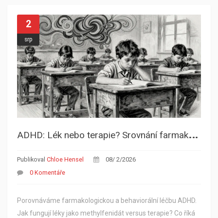
2
srp
A
DHD: Lék nebo terapie? Srovnání farmakologické a behaviorální léčby
Publikoval
Chloe Hensel
08/ 2/2026
0 Komentáře
Porovnáváme farmakologickou a behaviorální léčbu ADHD.
Jak fungují léky jako methylfenidát versus terapie? Co říká