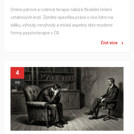
Online párová a rodinná terapie nabízá flexibilní řešení
vztahových krizí. Zjistěte specifika práce s více lidmi na
dálku, výhody, nevýhody a etické aspekty této moderní
formy psychoterapie v ČR.
Číst více
4
srp