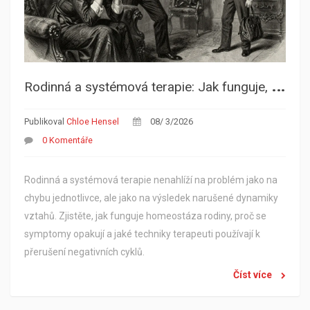
R
odinná a systémová terapie: Jak funguje, kdy ji využít a co od ní očekávat
Publikoval
Chloe Hensel
08/ 3/2026
0 Komentáře
Rodinná a systémová terapie nenahlíží na problém jako na
chybu jednotlivce, ale jako na výsledek narušené dynamiky
vztahů. Zjistěte, jak funguje homeostáza rodiny, proč se
symptomy opakují a jaké techniky terapeuti používají k
přerušení negativních cyklů.
Číst více