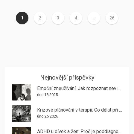
1
2
3
4
…
26
Nejnovější příspěvky
Emoční zneužívání: Jak rozpoznat neviditelné trauma a účinně ho léčit
čec 18 2025
Krizové plánování v terapii: Co dělat při akutním zhoršení stavu
úno 25 2026
ADHD u dívek a žen: Proč je poddiagnostikované a jaká terapie skutečně pomáhá