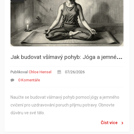
J
ak budovat všímavý pohyb: Jóga a jemné cvičení v uzdravování poruch příjmu potravy
Publikoval
Chloe Hensel
07/26/2026
0 Komentáře
Naučte se budovat všímavý pohyb pomocí jógy a jemného
cvičení pro uzdravování poruch příjmu potravy. Obnovte
důvěru ve své tělo.
Číst více