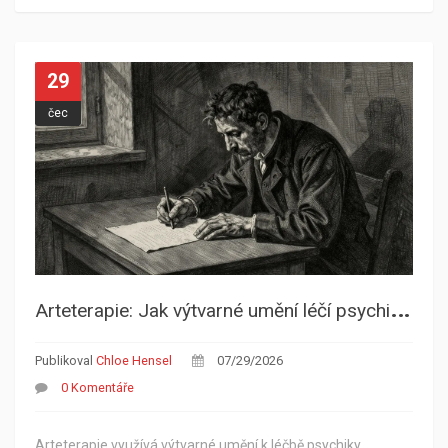
29
čec
A
rteterapie: Jak výtvarné umění léčí psychiku a pomáhá překonat trauma
Publikoval
Chloe Hensel
07/29/2026
0 Komentáře
Arteterapie využívá výtvarné umění k léčbě psychiky.