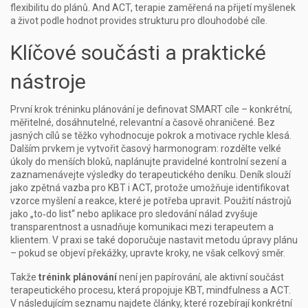
flexibilitu do plánů. And
ACT
,
terapie zaměřená na přijetí myšlenek
a život podle hodnot
provides strukturu pro dlouhodobé cíle.
Klíčové součásti a praktické
nástroje
První krok tréninku plánování je definovat SMART cíle – konkrétní,
měřitelné, dosáhnutelné, relevantní a časově ohraničené. Bez
jasných cílů se těžko vyhodnocuje pokrok a motivace rychle klesá.
Dalším prvkem je vytvořit časový harmonogram: rozdělte velké
úkoly do menších bloků, naplánujte pravidelné kontrolní sezení a
zaznamenávejte výsledky do terapeutického deníku. Deník slouží
jako zpětná vazba pro KBT i ACT, protože umožňuje identifikovat
vzorce myšlení a reakce, které je potřeba upravit. Použití nástrojů
jako „to‑do list“ nebo aplikace pro sledování nálad zvyšuje
transparentnost a usnadňuje komunikaci mezi terapeutem a
klientem. V praxi se také doporučuje nastavit metodu úpravy plánu
– pokud se objeví překážky, upravte kroky, ne však celkový směr.
Takže
trénink plánování
není jen papírování, ale aktivní součást
terapeutického procesu, která propojuje KBT, mindfulness a ACT.
V následujícím seznamu najdete články, které rozebírají konkrétní