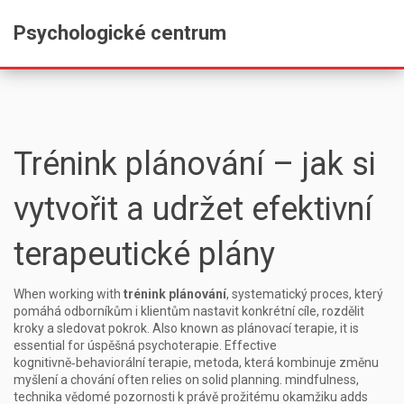
Psychologické centrum
Trénink plánování – jak si
vytvořit a udržet efektivní
terapeutické plány
When working with
trénink plánování
,
systematický proces, který
pomáhá odborníkům i klientům nastavit konkrétní cíle, rozdělit
kroky a sledovat pokrok
. Also known as
plánovací terapie
, it is
essential for úspěšná psychoterapie. Effective
kognitivně‑behaviorální terapie
,
metoda, která kombinuje změnu
myšlení a chování
often relies on solid planning.
mindfulness
,
technika vědomé pozornosti k právě prožitému okamžiku
adds