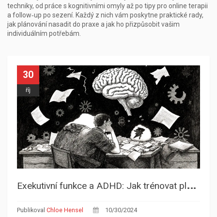
techniky, od práce s kognitivními omyly až po tipy pro online terapii
a follow‑up po sezení. Každý z nich vám poskytne praktické rady,
jak plánování nasadit do praxe a jak ho přizpůsobit vašim
individuálním potřebám.
30
říj
E
xekutivní funkce a ADHD: Jak trénovat plánování a organizaci
Publikoval
Chloe Hensel
10/30/2024