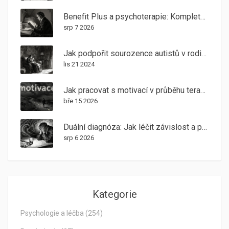
Benefit Plus a psychoterapie: Kompletní průvodce, jak využít body na péči o duševní zdraví
srp 7 2026
Jak podpořit sourozence autistů v rodinné terapii - praktický průvodce
lis 21 2024
Jak pracovat s motivací v průběhu terapie: Prevence vynechávání sezení
bře 15 2026
Duální diagnóza: Jak léčit závislost a psychickou poruchu najednou
srp 6 2026
Kategorie
Psychologie a léčba
(254)