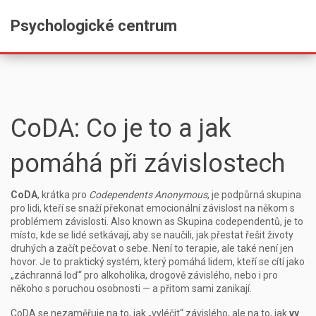
Psychologické centrum
CoDA: Co je to a jak
pomáhá při závislostech
CoDA
,
krátka pro
Codependents Anonymous
, je podpůrná skupina
pro lidi, kteří se snaží překonat emocionální závislost na někom s
problémem závislosti
. Also known as
Skupina codependentů
, je to
místo, kde se lidé setkávají, aby se naučili, jak přestat řešit životy
druhých a začít pečovat o sebe.
Není to terapie, ale také není jen
hovor. Je to praktický systém, který pomáhá lidem, kteří se cítí jako
„záchranná loď“ pro alkoholika, drogově závislého, nebo i pro
někoho s poruchou osobnosti — a přitom sami zanikají.
CoDA se nezaměřuje na to, jak „vyléčit“ závislého, ale na to, jak
vy