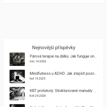
Nejnovější příspěvky
Párová terapie na dálku: Jak funguje online psychoterapie pro páry a zda je efektivní
čec 14 2026
Mindfulness u ADHD: Jak zlepšit pozornost a ovládat impulsy
led 14 2025
KBT protokoly: Strukturované manuály pro běžné psychické potíže
kvě 24 2026