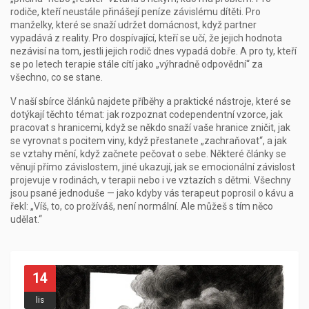
rodiče, kteří neustále přinášejí peníze závislému dítěti. Pro
manželky, které se snaží udržet domácnost, když partner
vypadává z reality. Pro dospívající, kteří se učí, že jejich hodnota
nezávisí na tom, jestli jejich rodič dnes vypadá dobře. A pro ty, kteří
se po letech terapie stále cítí jako „výhradně odpovědní“ za
všechno, co se stane.
V naší sbírce článků najdete příběhy a praktické nástroje, které se
dotýkají těchto témat: jak rozpoznat codependentní vzorce, jak
pracovat s hranicemi, když se někdo snaží vaše hranice zničit, jak
se vyrovnat s pocitem viny, když přestanete „zachraňovat“, a jak
se vztahy mění, když začnete pečovat o sebe. Některé články se
věnují přímo závislostem, jiné ukazují, jak se emocionální závislost
projevuje v rodinách, v terapii nebo i ve vztazích s dětmi. Všechny
jsou psané jednoduše — jako kdyby vás terapeut poprosil o kávu a
řekl: „Víš, to, co prožíváš, není normální. Ale můžeš s tím něco
udělat.“
14
lis