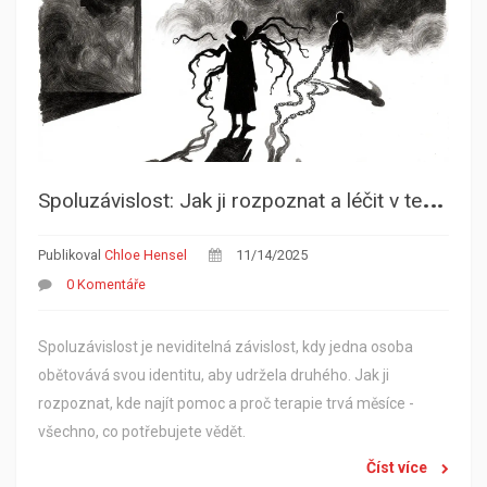
S
poluzávislost: Jak ji rozpoznat a léčit v terapii
Publikoval
Chloe Hensel
11/14/2025
0 Komentáře
Spoluzávislost je neviditelná závislost, kdy jedna osoba
obětovává svou identitu, aby udržela druhého. Jak ji
rozpoznat, kde najít pomoc a proč terapie trvá měsíce -
všechno, co potřebujete vědět.
Číst více