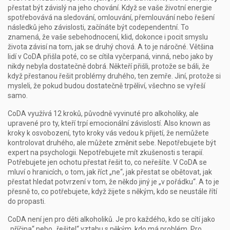
přestat být závislý na jeho chování. Když se vaše životní energie
spotřebovává na sledování, omlouvání, přemlouvání nebo řešení
následků jeho závislosti, začínáte být codependentní. To
znamená, že vaše sebehodnocení, klid, dokonce i pocit smyslu
života závisí na tom, jak se druhý chová. A to je náročné. Většina
lidí v CoDA přišla poté, co se cítila vyčerpaná, vinná, nebo jako by
nikdy nebyla dostatečně dobrá. Někteří přišli, protože se báli, že
když přestanou řešit problémy druhého, ten zemře. Jiní, protože si
mysleli, že pokud budou dostatečně trpěliví, všechno se vyřeší
samo.
CoDA využívá
12 kroků
,
původně vyvinuté pro alkoholiky, ale
upravené pro ty, kteří trpí emocionální závislostí
. Also known as
kroky k osvobození
, tyto kroky vás vedou k přijetí, že nemůžete
kontrolovat druhého, ale můžete změnit sebe.
Nepotřebujete být
expert na psychologii. Nepotřebujete mít zkušenosti s terapií.
Potřebujete jen ochotu přestat řešit to, co neřešíte. V CoDA se
mluví o hranicích, o tom, jak říct „ne“, jak přestat se obětovat, jak
přestat hledat potvrzení v tom, že někdo jiný je „v pořádku“. A to je
přesně to, co potřebujete, když žijete s někým, kdo se neustále řítí
do propasti.
CoDA není jen pro děti alkoholiků. Je pro každého, kdo se cítí jako
„příčina“ nebo „řešitel“ vztahu s někým, kdo má problém. Pro