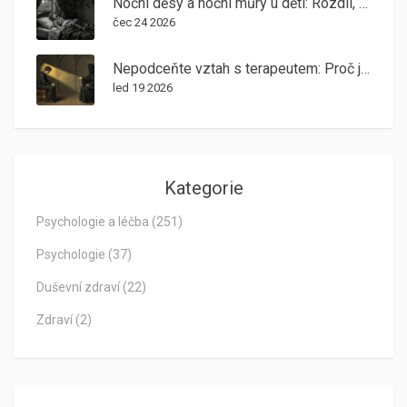
Noční děsy a noční můry u dětí: Rozdíl, příčiny a terapeutická pomoc
čec 24 2026
Nepodceňte vztah s terapeutem: Proč je pro výsledky terapie tak důležitý
led 19 2026
Kategorie
Psychologie a léčba
(251)
Psychologie
(37)
Duševní zdraví
(22)
Zdraví
(2)