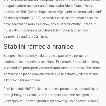
naopak nadměrnou ochranářskou snahu. Identifikace těchto
pocitů pomáhá lépe pochopit, co se děje uvnitř pacienta. Jak uvádí
Česká psychiatrie (2023), pacienti s závislou poruchou se naučili
nevyjadřovat nesouhlas a hněv, aby si udrželi vztahy. Terapeut
musí vytvořit ochranné prostředí, kde mohou tyto emoce
bezpečně vyjádřit i vůči němu.
Stabilní rámec a hranice
Bez pevných hranic by byla terapie s pacienty s poruchami
osobnosti nebezpečná a neúčinná. Pro emočně nestabilní klienty
je základním principem vytvoření stabilního terapeutického rámce.
To znamená jasné pravidla ohledně času schůzek, rušení termínů
a kontaktů mimo ordinaci.
Proč je to důležité? Pacienti s hraniční poruchou osobnosti často
testují limity, aby zjistili, zda je terapeut skutečně schopen je
„kontejnovat“ - tedy přijmout a zpracovat jejich negativní emoce,