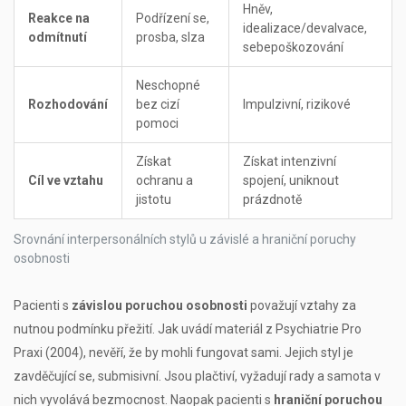
Hněv,
Reakce na
Podřízení se,
idealizace/devalvace,
odmítnutí
prosba, slza
sebepoškozování
Neschopné
Rozhodování
bez cizí
Impulzivní, rizikové
pomoci
Získat
Získat intenzivní
Cíl ve vztahu
ochranu a
spojení, uniknout
jistotu
prázdnotě
Srovnání interpersonálních stylů u závislé a hraniční poruchy
osobnosti
Pacienti s
závislou poruchou osobnosti
považují vztahy za
nutnou podmínku přežití. Jak uvádí materiál z Psychiatrie Pro
Praxi (2004), nevěří, že by mohli fungovat sami. Jejich styl je
zavděčující se, submisivní. Jsou plačtiví, vyžadují rady a samota v
nich vyvolává bezmocnost. Naopak pacienti s
hraniční poruchou