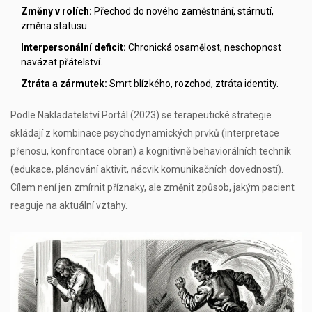
Změny v rolích:
Přechod do nového zaměstnání, stárnutí,
změna statusu.
Interpersonální deficit:
Chronická osamělost, neschopnost
navázat přátelství.
Ztráta a zármutek:
Smrt blízkého, rozchod, ztráta identity.
Podle Nakladatelství Portál (2023) se terapeutické strategie
skládají z kombinace psychodynamických prvků (interpretace
přenosu, konfrontace obran) a kognitivně behaviorálních technik
(edukace, plánování aktivit, nácvik komunikačních dovedností).
Cílem není jen zmírnit příznaky, ale změnit způsob, jakým pacient
reaguje na aktuální vztahy.