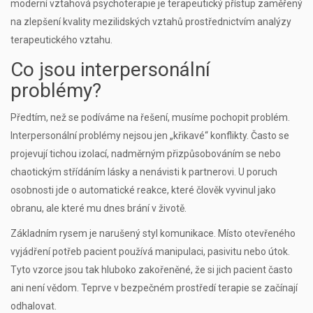
moderní
vztahová psychoterapie
je
terapeutický přístup zaměřený
na zlepšení kvality mezilidských vztahů prostřednictvím analýzy
terapeutického vztahu
.
Co jsou interpersonální
problémy?
Předtím, než se podíváme na řešení, musíme pochopit problém.
Interpersonální problémy nejsou jen „křikavé“ konflikty. Často se
projevují tichou izolací, nadměrným přizpůsobováním se nebo
chaotickým střídáním lásky a nenávisti k partnerovi. U poruch
osobnosti jde o automatické reakce, které člověk vyvinul jako
obranu, ale které mu dnes brání v životě.
Základním rysem je narušený styl komunikace. Místo otevřeného
vyjádření potřeb pacient používá manipulaci, pasivitu nebo útok.
Tyto vzorce jsou tak hluboko zakořeněné, že si jich pacient často
ani není vědom. Teprve v bezpečném prostředí terapie se začínají
odhalovat.