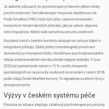
Je důležité zdůraznit, že psychoterapie je hlavním pilířem léčby
poruch osobnosti. Farmakoterapie má pouze doplňkovou roli.
Podle Smolíka (1996) může být užita v časově omezeném
horizontu k mírnění akutních příznaků, jako je úzkost, deprese
nebo impulzivita. Neléčí však samotnou poruchu osobnosti.
Současný trend v českém kontextu ukazuje na rostoucí zájem o
integrativní přístupy. Žádný jediný metodologický proud není
dostatečný pro komplexní léčbu. Kombinace psychodynamického
vhledu a behaviorálních nácviků přináší nejlepší výsledky. V roce
2022 byl zaznamenán nárůst o 15 % v počtu terapeutů
specializujících se na poruchy osobnosti ve srovnání s rokem 2018,
podle údajů České lékařské komory. To signalizuje pozitivní vývoj v
dostupnosti péče.
Výzvy v českém systému péče
Přestože se situace zlepšuje, vztahová psychoterapie pro poruchy