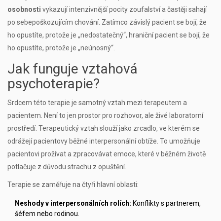
osobnosti
vykazují intenzivnější pocity zoufalství a častěji sahají
po sebepoškozujícím chování. Zatímco závislý pacient se bojí, že
ho opustíte, protože je „nedostatečný“, hraniční pacient se bojí, že
ho opustíte, protože je „neúnosný“.
Jak funguje vztahová
psychoterapie?
Srdcem této terapie je samotný vztah mezi terapeutem a
pacientem. Není to jen prostor pro rozhovor, ale živé laboratorní
prostředí. Terapeutický vztah slouží jako zrcadlo, ve kterém se
odrážejí pacientovy běžné interpersonální obtíže. To umožňuje
pacientovi prožívat a zpracovávat emoce, které v běžném životě
potlačuje z důvodu strachu z opuštění.
Terapie se zaměřuje na čtyři hlavní oblasti:
Neshody v interpersonálních rolích:
Konflikty s partnerem,
šéfem nebo rodinou.