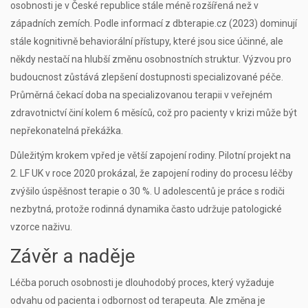
osobnosti je v České republice stále méně rozšířená než v
západních zemích. Podle informací z dbterapie.cz (2023) dominují
stále kognitivně behaviorální přístupy, které jsou sice účinné, ale
někdy nestačí na hlubší změnu osobnostních struktur. Výzvou pro
budoucnost zůstává zlepšení dostupnosti specializované péče.
Průměrná čekací doba na specializovanou terapii v veřejném
zdravotnictví činí kolem 6 měsíců, což pro pacienty v krizi může být
nepřekonatelná překážka.
Důležitým krokem vpřed je větší zapojení rodiny. Pilotní projekt na
2. LF UK v roce 2020 prokázal, že zapojení rodiny do procesu léčby
zvýšilo úspěšnost terapie o 30 %. U adolescentů je práce s rodiči
nezbytná, protože rodinná dynamika často udržuje patologické
vzorce naživu.
Závěr a naděje
Léčba poruch osobnosti je dlouhodobý proces, který vyžaduje
odvahu od pacienta i odbornost od terapeuta. Ale změna je