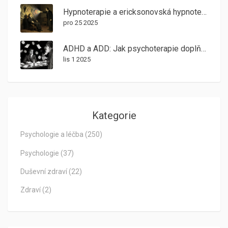
Hypnoterapie a ericksonovská hypnoterapie: Jak pracovat s nevědomím v terapii
pro 25 2025
ADHD a ADD: Jak psychoterapie doplňuje medikaci při léčbě poruch pozornosti
lis 1 2025
Kategorie
Psychologie a léčba
(250)
Psychologie
(37)
Duševní zdraví
(22)
Zdraví
(2)