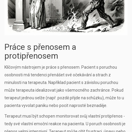
Práce s přenosem a
protipřenosem
Klíčovým nástrojem je práce s přenosem. Pacient s poruchou
osobnosti má tendenci přenášet své očekávání a strach z
minulosti na terapeuta. Například pacient s závislou poruchou
může terapeuta idealizovat jako všemocného zachránce. Pokud
terapeut jednou selže (např. pozdě přijde na schůzku), může to u
pacienta vyvolat paniku nebo pocit naprosté beznaděje.
Terapeut musí být schopen monitorovat svůj vlastní
protipřenos
-
tedy své vlastní emoční reakce na pacienta. U poruch osobnosti je
přenos velmi intenzivní. Terapeut může cítit frustraci, únavu nebo