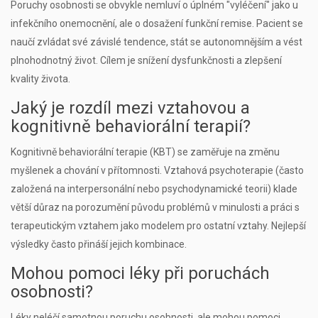
Poruchy osobnosti se obvykle nemluví o úplném "vyléčení" jako u
infekčního onemocnění, ale o dosažení funkční remise. Pacient se
naučí zvládat své závislé tendence, stát se autonomnějším a vést
plnohodnotný život. Cílem je snížení dysfunkčnosti a zlepšení
kvality života.
Jaký je rozdíl mezi vztahovou a
kognitivně behaviorální terapií?
Kognitivně behaviorální terapie (KBT) se zaměřuje na změnu
myšlenek a chování v přítomnosti. Vztahová psychoterapie (často
založená na interpersonální nebo psychodynamické teorii) klade
větší důraz na porozumění původu problémů v minulosti a práci s
terapeutickým vztahem jako modelem pro ostatní vztahy. Nejlepší
výsledky často přináší jejich kombinace.
Mohou pomoci léky při poruchách
osobnosti?
Léky neléčí samotnou poruchu osobnosti, ale mohou pomoci