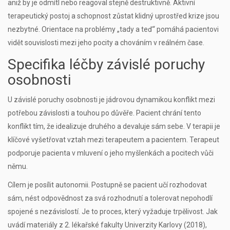
aniž by je odmítl nebo reagoval stejně destruktivně. Aktivní
terapeutický postoj a schopnost zůstat klidný uprostřed krize jsou
nezbytné. Orientace na problémy „tady a teď“ pomáhá pacientovi
vidět souvislosti mezi jeho pocity a chováním v reálném čase.
Specifika léčby závislé poruchy
osobnosti
U závislé poruchy osobnosti je jádrovou dynamikou konflikt mezi
potřebou závislosti a touhou po důvěře. Pacient chrání tento
konflikt tím, že idealizuje druhého a devaluje sám sebe. V terapii je
klíčové vyšetřovat vztah mezi terapeutem a pacientem. Terapeut
podporuje pacienta v mluvení o jeho myšlenkách a pocitech vůči
němu.
Cílem je posílit autonomii. Postupně se pacient učí rozhodovat
sám, nést odpovědnost za svá rozhodnutí a tolerovat nepohodlí
spojené s nezávislostí. Je to proces, který vyžaduje trpělivost. Jak
uvádí materiály z 2. lékařské fakulty Univerzity Karlovy (2018),