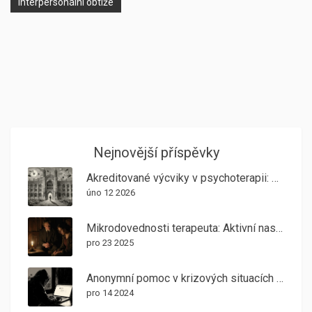
interpersonální obtíže
Nejnovější příspěvky
Akreditované výcviky v psychoterapii: Seznam a přehled hlavních škol v Česku
úno 12 2026
Mikrodovednosti terapeuta: Aktivní naslouchání, reflexe a normalizace
pro 23 2025
Anonymní pomoc v krizových situacích v ČR: Jak získat podporu bez odhalení identity
pro 14 2024