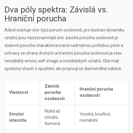
Dva póly spektra: Závislá vs.
Hraniční porucha
Ačkoli existuje více typů poruch osobnosti, pro ilustraci dynamiky
vztahů jsou nejvýznamnější dvě:
závislá porucha osobnosti
je
duševní porucha charakterizovaná nadměrnou potřebou péče a
ochrany ze strany druhých
a
hraniční porucha osobnosti
je
stav
nestability emocí, self-image a mezilidských vztahů
. Obě mají
společný strach z opuštění, ale projevují se diametrálně odlišně.
Závislá
Hraniční porucha
Vlastnost
porucha
osobnosti
osobnosti
Nízká až
Emoční
Vysoká, bouřlivá,
střední,
intenzita
nestabilní
tlumená