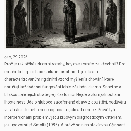
čen, 29 2026
Proč je tak těžké udržet si vztahy, když se snažíte ze všech sil? Pro
mnoho lidí trpících
poruchami osobnosti
je
stavem
charakterizovaným rigidními vzorci myšlení a chování, které
narušují každodenní fungování
tohle základní dilema. Snaží se o
blízkost, ale jejich strategie ji často ničí. Nejde o zlomyslnost ani
lhostejnost. Jde o hluboce zakořeněné obavy z opuštění, nedůvěru
ve vlastní sílu nebo neschopnost regulovat emoce. Právě tyto
interpersonální problémy
jsou klíčovým diagnostickým kritériem,
jak upozornil již Smolík (1996). A právě na nich staví svou účinnost