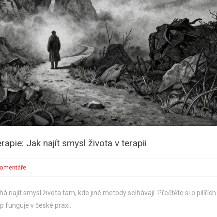
apie: Jak najít smysl života v terapii
Komentáře
najít smysl života tam, kde jiné metody selhávají. Přečtěte si o pilířích
up funguje v české praxi.