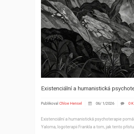
Existenciální a humanistická psychoter
Publikoval
Chloe Hensel
06/ 1/2026
0 
Existenciální a humanistická psychoterapie pomáhá 
Yaloma, logoterapii Frankla a tom, jak tento příst