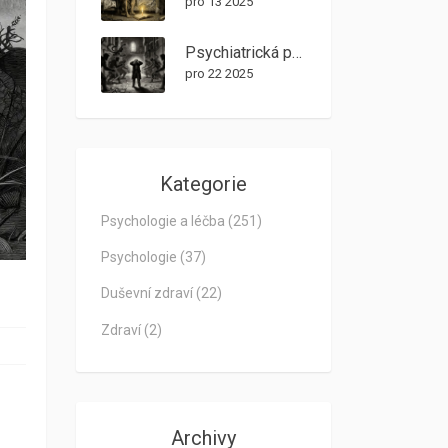
pro 13 2025
Psychiatrická pohotovost: Kdy a jak vyhledat akutní psychiatrickou péči v ČR
pro 22 2025
Kategorie
Psychologie a léčba
(251)
Psychologie
(37)
Duševní zdraví
(22)
Zdraví
(2)
Archivy