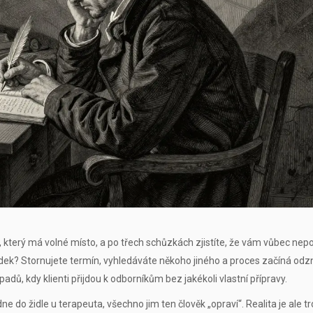
 který má volné místo, a po třech schůzkách zjistíte, že vám vůbec ne
sledek? Stornujete termín, vyhledáváte někoho jiného a proces začíná odz
padů, kdy klienti přijdou k odborníkům bez jakékoli vlastní přípravy.
e do židle u terapeuta, všechno jim ten člověk „opraví“. Realita je ale t