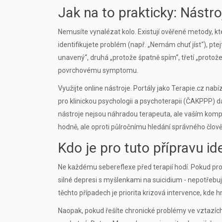
Jak na to prakticky: Nástro
Nemusíte vynalézat kolo. Existují ověřené metody, kte
identifikujete problém (např. „Nemám chuť jíst“), pte
unavený“, druhá „protože špatně spím“, třetí „protože
povrchovému symptomu.
Využijte online nástroje. Portály jako Terapie.cz na
pro klinickou psychologii a psychoterapii (ČAKPPP) dál
nástroje nejsou náhradou terapeuta, ale vaším komp
hodně, ale oproti půlročnímu hledání správného člověka
Kdo je pro tuto přípravu id
Ne každému sebereflexe před terapií hodí. Pokud proch
silné depresi s myšlenkami na suicidium - nepotřebuj
těchto případech je priorita krizová intervence, kde h
Naopak, pokud řešíte chronické problémy ve vztazích,