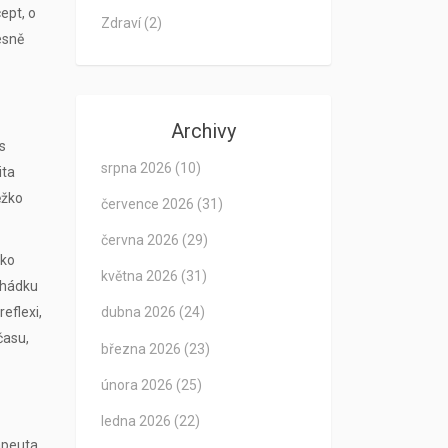
ept, o
Zdraví
(2)
řesně
Archivy
s
srpna 2026
(10)
ita
ěžko
července 2026
(31)
června 2026
(29)
zko
května 2026
(31)
í hádku
eflexi,
dubna 2026
(24)
času,
března 2026
(23)
února 2026
(25)
ledna 2026
(22)
apeuta.