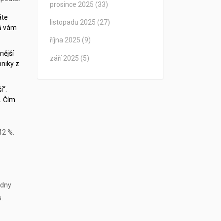
prosince 2025
(33)
áte
listopadu 2025
(27)
ců vám
října 2025
(9)
nější
září 2025
(5)
niky z
í“.
. Čím
42 %.
ýdny
.