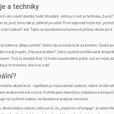
je a techniky
ré vám ušetří desítky hodin bloudění. Jednou z nich je technika „5 proč“
jte se, proč tomu tak je, pětkrát po sobě. První odpověď může být „proto
 mám úzkost“ atd. Takto se dostanete ke kořenové příčině, nikoliv jen k
bízejí zdarma „Mapu potřeb“, která vás provede krok za krokem. Česká as
e rozvíjí projekt „Připravený klient“, který využívá certifikované dotazní
asem. Trvá to obvykle 8 až 12 hodin soustředěné práce, což se může zd
 je to investice, která se vrátí.
eální?
ázíte akutní krizí - například po traumatické události, vážné ztrátě neb
ete analyzovat své vzorce. Potřebujete okamžitou stabilizaci a bezpečí
raje roli rychlost reakce, ne hloubková analýza minulosti.
 dlouhodobou úzkost, nebo pocit, že „stejně nic nefunguje“, je seberefl