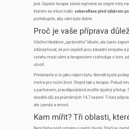
jiná. Úspěch terapie závisí nejméně ze stejné míry na
kterém se mluví málo:
sebereflexe před výběrem p
potřebujete, aby vám bylo dobře.
Proč je vaše příprava důle
Všichni hledáme „správného“ lékaře, ale často zapo
zdůrazňoval, že pro úspěch jsou zásadní empatie a př
vztahu mezi vámi a terapeutem rozhoduje o tom, zda
utvoří.
Představte si to jako nájem bytu. Neměli byste podeps
metra pro noční život. Stejně tak u terapie. Pokud nev
s partnerem, pravděpodobně zvolíte špatný přístup. St
dosáhli cílů za průměrných 14,7 sezení. Ti bez přípra
ale i peněz a emocí.
Kam mířit? Tři oblasti, kter
Není třeba psát romány o svém životě. Stačí se zaměři