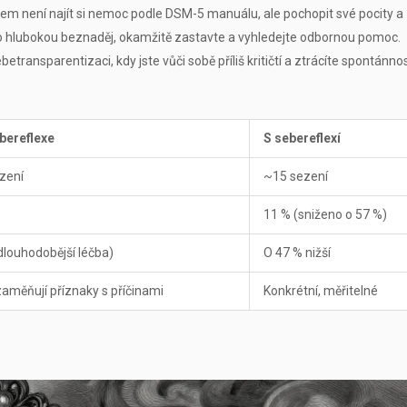
em není najít si nemoc podle DSM-5 manuálu, ale pochopit své pocity a
o hlubokou beznaděj, okamžitě zastavte a vyhledejte odbornou pomoc.
ransparentizaci, kdy jste vůči sobě příliš kritičtí a ztrácíte spontánnos
bereflexe
S sebereflexí
zení
~15 sezení
11 % (sniženo o 57 %)
dlouhodobější léčba)
O 47 % nižší
aměňují příznaky s příčinami
Konkrétní, měřitelné