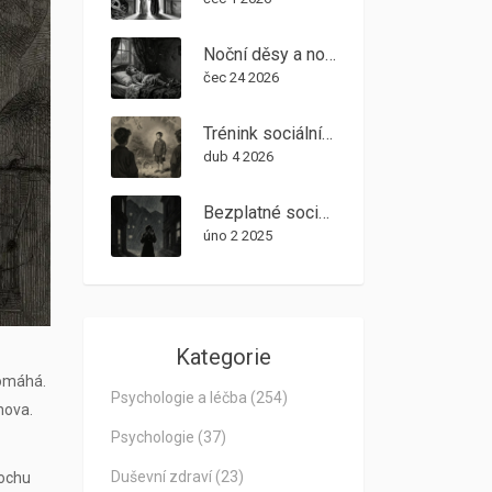
Noční děsy a noční můry u dětí: Rozdíl, příčiny a terapeutická pomoc
čec 24 2026
Trénink sociálních dovedností pro děti s autismem: Jak fungují skupinové programy?
dub 4 2026
Bezplatné sociální služby a psychoterapie v ČR: Kde získat pomoc bez peněz
úno 2 2025
Kategorie
pomáhá.
Psychologie a léčba
(254)
nova.
Psychologie
(37)
Duševní zdraví
(23)
rochu