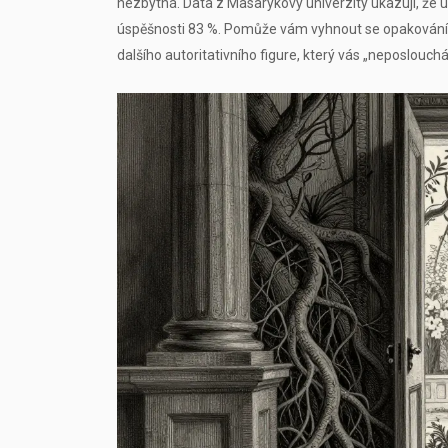
nezbytná. Data z Masarykovy univerzity ukazují, že 
úspěšnosti 83 %. Pomůže vám vyhnout se opakování 
dalšího autoritativního figure, který vás „neposlouchá