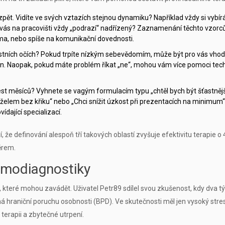
zpět. Vidíte ve svých vztazích stejnou dynamiku? Například vždy si vybír
o vás na pracovišti vždy „podrazí“ nadřízený? Zaznamenání těchto vzor
ma, nebo spíše na komunikační dovednosti.
lastních očích? Pokud trpíte nízkým sebevědomím, může být pro vás vhod
on. Naopak, pokud máte problém říkat „ne“, mohou vám více pomoci tech
st měsíců? Vyhnete se vagým formulacím typu „chtěl bych být šťastnějš
nželem bez křiku“ nebo „Chci snížit úzkost při prezentacích na minimum“
vídající specializací.
že definování alespoň tří takových oblastí zvyšuje efektivitu terapie o 
měrem.
samodiagnostiky
cí, které mohou zavádět. Uživatel Petr89 sdílel svou zkušenost, kdy dva t
á hraniční poruchu osobnosti (BPD). Ve skutečnosti měl jen vysoký stres
terapii a zbytečné utrpení.