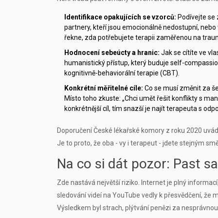
Identifikace opakujících se vzorců:
Podívejte se 
partnery, kteří jsou emocionálně nedostupní, neb
řekne, zda potřebujete terapii zaměřenou na trau
Hodnocení sebeúcty a hranic:
Jak se cítíte ve v
humanistický přístup, který buduje self-compassi
kognitivně-behaviorální terapie (CBT).
Konkrétní měřitelné cíle:
Co se musí změnit za še
Místo toho zkuste: „Chci umět řešit konflikty s ma
konkrétnější cíl, tím snazší je najít terapeuta s odpo
Doporučení České lékařské komory z roku 2020 uvádí, 
Je to proto, že oba - vy i terapeut - jdete stejným s
Na co si dát pozor: Past 
Zde nastává největší riziko. Internet je plný informa
sledování videí na YouTube vedly k přesvědčení, že m
Výsledkem byl strach, plýtvání penězi za nesprávnou 