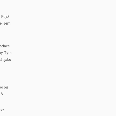
. Když
že jsem
ociace
ky. Tyto
át jako
o při
. V
exe