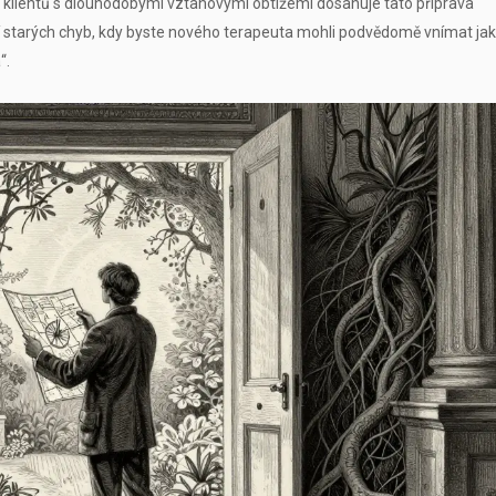
u klientů s dlouhodobými vztahovými obtížemi dosahuje tato příprava
starých chyb, kdy byste nového terapeuta mohli podvědomě vnímat ja
“.