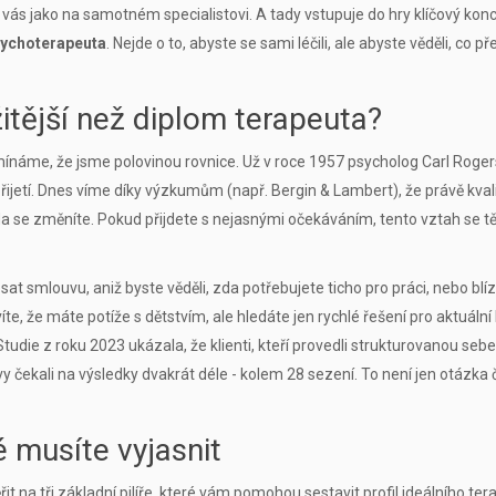
 vás jako na samotném specialistovi. A tady vstupuje do hry klíčový konc
sychoterapeuta
. Nejde o to, abyste se sami léčili, ale abyste věděli, co p
žitější než diplom terapeuta?
mínáme, že jsme polovinou rovnice. Už v roce 1957 psycholog
Carl Roger
ijetí. Dnes víme díky výzkumům (např. Bergin & Lambert), že právě kval
 se změníte. Pokud přijdete s nejasnými očekáváním, tento vztah se t
at smlouvu, aniž byste věděli, zda potřebujete ticho pro práci, nebo blí
íte, že máte potíže s dětstvím, ale hledáte jen rychlé řešení pro aktuáln
udie z roku 2023 ukázala, že klienti, kteří provedli strukturovanou seber
vy čekali na výsledky dvakrát déle - kolem 28 sezení. To není jen otázka 
é musíte vyjasnit
t na tři základní pilíře, které vám pomohou sestavit profil ideálního ter