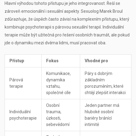
Hlavní výhodou tohoto přístupu je jeho integrovanost. Řeší se
zároveň emocionální i sexuální aspekty. Sexuolog Marek Broul
zdůrazňuje, že úspěch často závisí na komplexním přístupu, který
kombinuje psychoterapii s párovou sexuální terapií. Individuální
terapie může být užitečná pro řešení osobních traumát, ale pokud
jde o dynamiku mezi dvěma lidmi, musí pracovat oba.
Přístup
Fokus
Vhodné pro
Komunikace,
Páry s dobrým
Párová
dynamika
základním
terapie
vztahu,
porozuměním, které
společné cíle
chtějí zlepšit interakci
Osobní
Jeden partner má
Individuální
trauma,
hluboké osobní
psychoterapie
úzkosti,
bariéry bránící
sebevědomí
intimitě