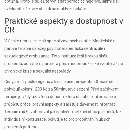
obtížná. Proto je důležité vyhledat pomoc co nejdříve, jakmile si
uvědomíte, že se v oblasti sexuality zasekáte.
Praktické aspekty a dostupnost v
ČR
V České republice je síť specializovaných center. Manželské a
párové terapie nabízejí psychoterapeutická centra, ale i
sexuologické ambulance. Tyto instituce řeší širokou škálu
problémů, od výběru partnera přes mimomanželské vztahy až po
chronické krize a sexuální nesoulady.
Ceny se liší podle regionu a kvalifikace terapeuta. Obecně se
pohybují kolem 1200 Kč za 50minutové sezení. Před začátkem
terapie je vždy uzavřena dohoda, která obsahuje informace o
průběhu práce, právní aspekty a zajišťuje důvěrnost informací.
Terapie může zahrnovat jak společná setkání obou partnerů, tak
individuální konzultace, pokud je to pro propátrání hlubších
problémů potřeba.