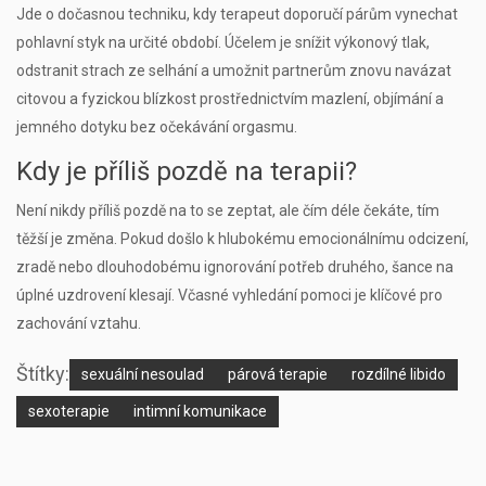
Jde o dočasnou techniku, kdy terapeut doporučí párům vynechat
pohlavní styk na určité období. Účelem je snížit výkonový tlak,
odstranit strach ze selhání a umožnit partnerům znovu navázat
citovou a fyzickou blízkost prostřednictvím mazlení, objímání a
jemného dotyku bez očekávání orgasmu.
Kdy je příliš pozdě na terapii?
Není nikdy příliš pozdě na to se zeptat, ale čím déle čekáte, tím
těžší je změna. Pokud došlo k hlubokému emocionálnímu odcizení,
zradě nebo dlouhodobému ignorování potřeb druhého, šance na
úplné uzdrovení klesají. Včasné vyhledání pomoci je klíčové pro
zachování vztahu.
Štítky:
sexuální nesoulad
párová terapie
rozdílné libido
sexoterapie
intimní komunikace