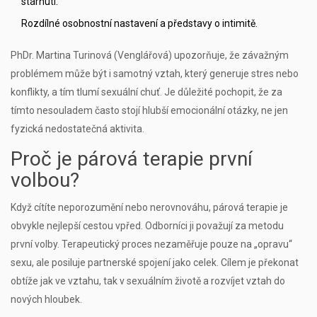
stárnutí.
Rozdílné osobnostní nastavení a představy o intimitě.
PhDr. Martina Turinová (Venglářová) upozorňuje, že závažným
problémem může být i samotný vztah, který generuje stres nebo
konflikty, a tím tlumí sexuální chuť. Je důležité pochopit, že za
tímto nesouladem často stojí hlubší emocionální otázky, ne jen
fyzická nedostatečná aktivita.
Proč je párová terapie první
volbou?
Když cítíte neporozumění nebo nerovnováhu, párová terapie je
obvykle nejlepší cestou vpřed. Odborníci ji považují za metodu
první volby. Terapeutický proces nezaměřuje pouze na „opravu“
sexu, ale posiluje partnerské spojení jako celek. Cílem je překonat
obtíže jak ve vztahu, tak v sexuálním životě a rozvíjet vztah do
nových hloubek.