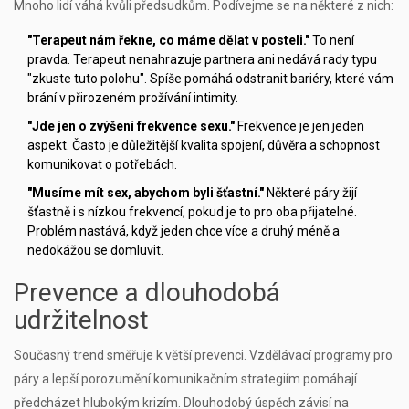
Mnoho lidí váhá kvůli předsudkům. Podívejme se na některé z nich:
"Terapeut nám řekne, co máme dělat v posteli."
To není
pravda. Terapeut nenahrazuje partnera ani nedává rady typu
"zkuste tuto polohu". Spíše pomáhá odstranit bariéry, které vám
brání v přirozeném prožívání intimity.
"Jde jen o zvýšení frekvence sexu."
Frekvence je jen jeden
aspekt. Často je důležitější kvalita spojení, důvěra a schopnost
komunikovat o potřebách.
"Musíme mít sex, abychom byli šťastní."
Některé páry žijí
šťastně i s nízkou frekvencí, pokud je to pro oba přijatelné.
Problém nastává, když jeden chce více a druhý méně a
nedokážou se domluvit.
Prevence a dlouhodobá
udržitelnost
Současný trend směřuje k větší prevenci. Vzdělávací programy pro
páry a lepší porozumění komunikačním strategiím pomáhají
předcházet hlubokým krizím. Dlouhodobý úspěch závisí na