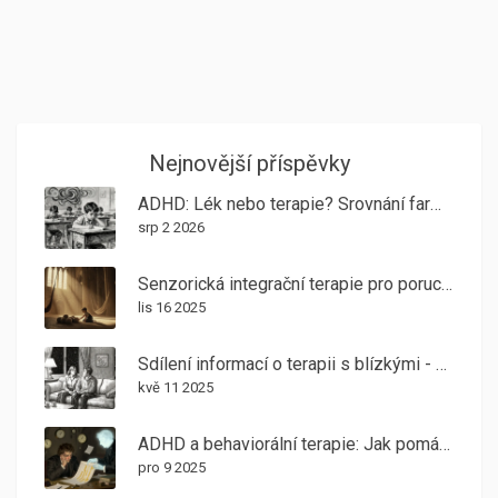
Nejnovější příspěvky
ADHD: Lék nebo terapie? Srovnání farmakologické a behaviorální léčby
srp 2 2026
Senzorická integrační terapie pro poruchu autistického spektra: Jak pomáhá se smyslovou citlivostí
lis 16 2025
Sdílení informací o terapii s blízkými - bezpečný a respektující postup
kvě 11 2025
ADHD a behaviorální terapie: Jak pomáhá KBT při hyperaktivitě a nepozornosti v České republice
pro 9 2025