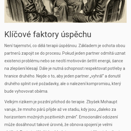
Klíčové faktory úspěchu
Není tajemství, co dělá terapii úspěšnou. Základem je ochota obou
partnerů zapojit se do procesu. Pokud jeden partner odmítá uznat
existenci problému nebo se necítí motivován šetřit energii, šance
na zlepšení klesají. Dále je nutná schopnost respektovat potřeby a
hranice druhého. Nejde o to, aby jeden partner „vyhrál“ a donutil
druhého splnit své požadavky, ale o nalezení kompromisu, který
bude vyhovovat oběma.
Velkým rizikem je pozdní příchod do terapie. Zbyšek Mohaupt
varuje, že mnoho párů přijde až ve stadiu, kdy jsou „daleko za
horizontem možných pozitivních změn“. Emocionální odcizení
může dosáhnout takové úrovně, že obnova spojení je velmi