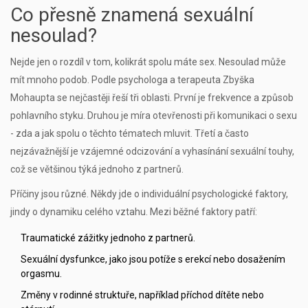
Co přesně znamená sexuální
nesoulad?
Nejde jen o rozdíl v tom, kolikrát spolu máte sex. Nesoulad může
mít mnoho podob. Podle psychologa a terapeuta Zbyška
Mohaupta se nejčastěji řeší tři oblasti. První je frekvence a způsob
pohlavního styku. Druhou je míra otevřenosti při komunikaci o sexu
- zda a jak spolu o těchto tématech mluvit. Třetí a často
nejzávažnější je vzájemné odcizování a vyhasínání sexuální touhy,
což se většinou týká jednoho z partnerů.
Příčiny jsou různé. Někdy jde o individuální psychologické faktory,
jindy o dynamiku celého vztahu. Mezi běžné faktory patří:
Traumatické zážitky jednoho z partnerů.
Sexuální dysfunkce, jako jsou potíže s erekcí nebo dosažením
orgasmu.
Změny v rodinné struktuře, například příchod dítěte nebo