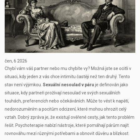
čen, 6 2026
Chybí vám váš partner nebo mu chybíte vy? Možná jste se ocitli v
situaci, kdy jeden z vás chce intimitu častěji než ten druhý. Tento
stav není výjimkou.
Sexuální nesoulad v páru
je definován jako
situace, kdy partneři prožívají nesoulad ve svých sexuálních
touhách, preferencích nebo očekáváních.
Může to vést k napětí,
nedorozuměním a pocitům odcizení, které mohou ohrozit celý
vztah. Dobrý zpráva je, že existují ověřené cesty, jak tento problém
řešit. Psychoterapie nabízí nástroje, které pomáhají párům najít
rovnováhu mezi různými potřebami a obnovit důvěru a blízkost.