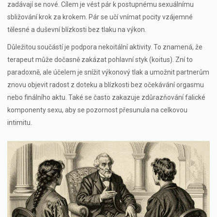
zadávají se nové. Cílem je vést pár k postupnému sexuálnímu
sbližování krok za krokem. Pár se učí vnímat pocity vzájemné
tělesné a duševní blízkosti bez tlaku na výkon.
Důležitou součástí je podpora nekoitální aktivity. To znamená, že
terapeut může dočasně zakázat pohlavní styk (koitus). Zní to
paradoxně, ale účelem je snížit výkonový tlak a umožnit partnerům
znovu objevit radost z doteku a blízkosti bez očekávání orgasmu
nebo finálního aktu. Také se často zakazuje zdůrazňování falické
komponenty sexu, aby se pozornost přesunula na celkovou
intimitu.