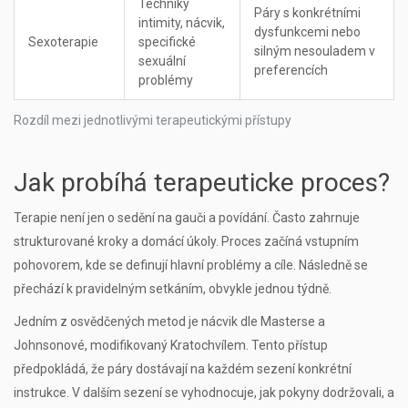
Techniky
Páry s konkrétními
intimity, nácvik,
dysfunkcemi nebo
Sexoterapie
specifické
silným nesouladem v
sexuální
preferencích
problémy
Rozdíl mezi jednotlivými terapeutickými přístupy
Jak probíhá terapeuticke proces?
Terapie není jen o sedění na gauči a povídání. Často zahrnuje
strukturované kroky a domácí úkoly. Proces začíná vstupním
pohovorem, kde se definují hlavní problémy a cíle. Následně se
přechází k pravidelným setkáním, obvykle jednou týdně.
Jedním z osvědčených metod je nácvik dle Masterse a
Johnsonové, modifikovaný Kratochvílem. Tento přístup
předpokládá, že páry dostávají na každém sezení konkrétní
instrukce. V dalším sezení se vyhodnocuje, jak pokyny dodržovali, a