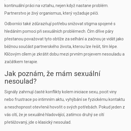
kontinuální práci na vztahu, nejen když nastane problém.
Partnerstvo je živý organismus, který vyžaduje péči.
Odborníci také zdůrazňují potřebu snižovat stigma spojené s
hledáním pomoci při sexuálních problémech. Čím dříve páry
přestanou považovat tyto obtíže za selhání a začnou je vidět jako
běžnou součást partnerského života, kterou lze řešit, tím lépe.
Klíčovým cílem je zkrátit dobu mezi prvním projevem nesouladu a
začátkem terapie.
Jak poznám, že mám sexuální
nesoulad?
Signály zahrnují časté konflikty kolem iniciace sexu, pocit viny
nebo frustrace po intimním aktu, vyhýbání se fyzickému kontaktu
a neschopnost otevřeně hovořit o svých potřebách. Pokud jeden z
vás cítí, že je sexuálně hladovějící, zatímco druhý se cítí
přetěžovaný, jde o klasický nesoulad.