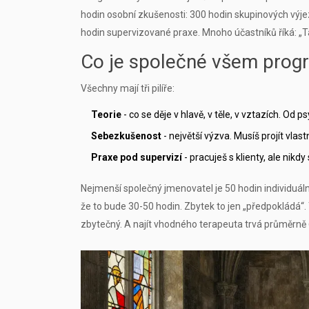
hodin osobní zkušenosti: 300 hodin skupinových výjezd
hodin supervizované praxe. Mnoho účastníků říká: „Tady
Co je společné všem pro
Všechny mají tři pilíře:
Teorie
- co se děje v hlavě, v těle, v vztazích. Od 
Sebezkušenost
- největší výzva. Musíš projít vla
Praxe pod supervizí
- pracuješ s klienty, ale nikd
Nejmenší společný jmenovatel je 50 hodin individuální 
že to bude 30-50 hodin. Zbytek to jen „předpokládá“. 
zbytečný. A najít vhodného terapeuta trvá průměrně 6-