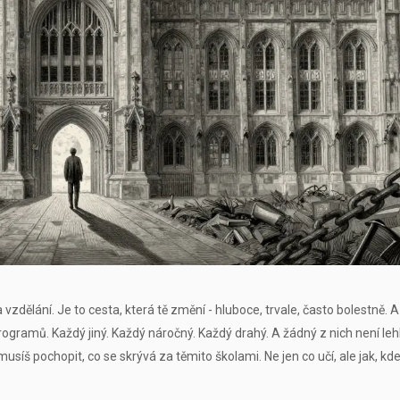
dělání. Je to cesta, která tě změní - hluboce, trvale, často bolestně. A
gramů. Každý jiný. Každý náročný. Každý drahý. A žádný z nich není leh
usíš pochopit, co se skrývá za těmito školami. Ne jen co učí, ale jak, kde