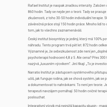
Rafael Institut
je naopak značkou intenzity. Založen 
860 hodin. Tady se nejde jen o teorii. Tady se pracuje 
zkušenosti, z toho 30-50 hodin individuální terapie. 5
závěrečná práce stojí 150 hodin práce. Mnoho lidí to o
tom, jak to všechno zaznamenáváš.
Český institut biosyntézy
je jediný, který má 100% po
náhradu. Tento program trvá pět let. 872 hodin celkem:
Významné je, že sebezkušenost zde není jen „doplněk
psychoterapii hodnocení 4,8 z 5. Ale cena? Přes 300 
nazývá „luxusním výcvikem“. Jiní říkají: „To je investi
Narratio Institut
je zástupcem systémového přístupu. N
učíš, jak funguje rodina, jak se chová systém, jak se
a dokumentovat to nahrávkami. To není jen teorie. Je t
terapeuti navzájem pomáhají. 50 hodin cvičné terapie.
poslouchat.
Integrativní výcvik
má nejnižší kapacitu skupin - max