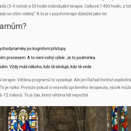
ů (3-4 ročně) a 50 hodin individuální terapie. Celkově 1 400 hodin, z t
 se cítím viděný.“ A to je v psychoterapii důležité jako nic.
gramům?
psychodynamiky po kognitivní přístupy.
stním procesem. A to není volný výběr. Je to podmínka.
y sám. Vždy máš někoho, kdo tě sleduje, kdo tě vede.
terapie. Většina programů to vyžaduje. Ale jen Rafael Institut explicitně
To je riziko. Protože pokud si nezvolíš správného terapeuta, výcvik můž
12 měsíců. To je čas, který většina lidí nepočítá.