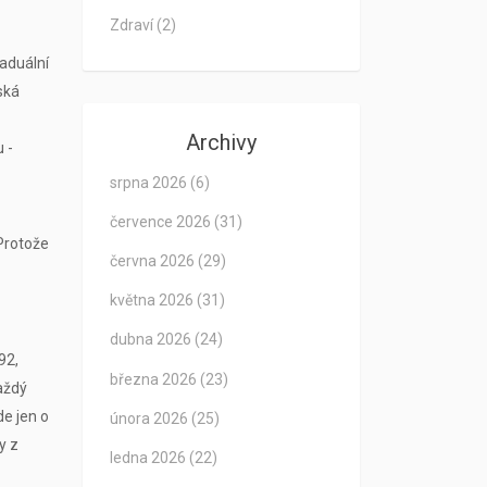
Zdraví
(2)
aduální
ská
Archivy
 -
srpna 2026
(6)
července 2026
(31)
Protože
června 2026
(29)
května 2026
(31)
dubna 2026
(24)
92,
března 2026
(23)
Každý
de jen o
února 2026
(25)
y z
ledna 2026
(22)