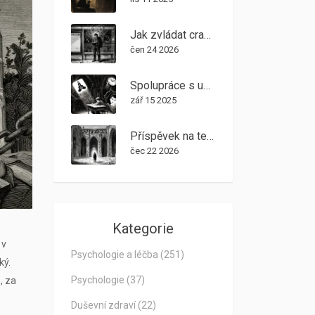
Jak zvládat craving v terénu: Krizové karty a coping plány
čen 24 2026
Spolupráce s učiteli v dětské terapii: Jak sjednotit postupy ve škole
zář 15 2025
Příspěvek na terapii: Kde žádat o stipendium a jak získat plnou úhradu v roce 2026
čec 22 2026
Kategorie
 v
Psychologie a léčba
(251)
ký.
Psychologie
(37)
, za
Duševní zdraví
(22)