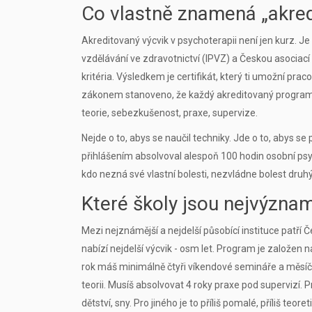
Co vlastně znamená „akred
Akreditovaný výcvik v psychoterapii není jen kurz. Je
vzdělávání ve zdravotnictví (IPVZ) a Českou asociací
kritéria. Výsledkem je certifikát, který ti umožní pra
zákonem stanoveno, že každý akreditovaný program mu
teorie, sebezkušenost, praxe, supervize.
Nejde o to, abys se naučil techniky. Jde o to, abys se
přihlášením absolvoval alespoň 100 hodin osobní psy
kdo nezná své vlastní bolesti, nezvládne bolest druh
Které školy jsou nejvýznam
Mezi nejznámější a nejdelší působící instituce patří
Č
nabízí nejdelší výcvik - osm let. Program je založen n
rok máš minimálně čtyři víkendové semináře a měsíční 
teorii. Musíš absolvovat 4 roky praxe pod supervizí. P
dětství, sny. Pro jiného je to příliš pomalé, příliš teoret