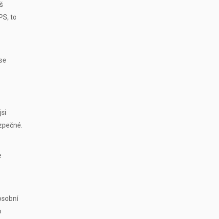
š
PS, to
 se
jsi
ezpečné.
e
osobní
o