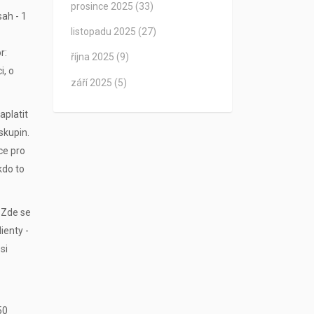
prosince 2025
(33)
ah - 1
listopadu 2025
(27)
r:
října 2025
(9)
i, o
září 2025
(5)
aplatit
skupin.
ce pro
kdo to
 Zde se
ienty -
si
50