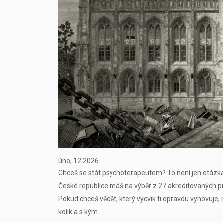
úno, 12 2026
Chceš se stát psychoterapeutem? To není jen otázka vz
České republice máš na výběr z 27 akreditovaných pro
Pokud chceš vědět, který výcvik ti opravdu vyhovuje, m
kolik a s kým.