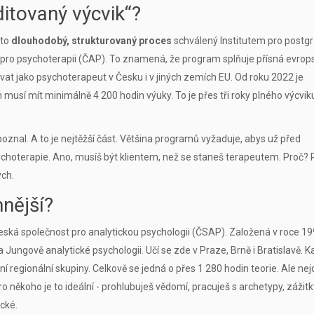
itovaný výcvik“?
 to
dlouhodobý, strukturovaný proces
schválený Institutem pro postgr
 pro psychoterapii (ČAP)
. To znamená, že program splňuje přísná evrop
covat jako psychoterapeut v Česku i v jiných zemích EU. Od roku 2022 je
sí mít minimálně 4 200 hodin výuky. To je přes tři roky plného výcviku
 poznal. A to je nejtěžší část. Většina programů vyžaduje, abys už před
choterapie. Ano, musíš být klientem, než se staneš terapeutem. Proč? 
ých.
nější?
eská společnost pro analytickou psychologii (ČSAP)
. Založená v roce 19
a Jungově analytické psychologii. Učí se zde v Praze, Brně i Bratislavě. 
regionální skupiny. Celkově se jedná o přes 1 280 hodin teorie. Ale nej
ro někoho je to ideální - prohlubuješ vědomí, pracuješ s archetypy, zážitk
ické.