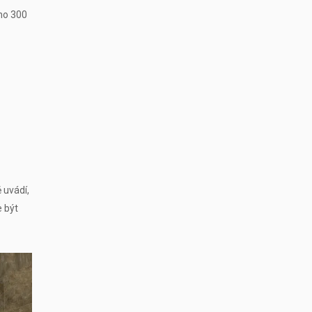
oho 300
 uvádí,
e být