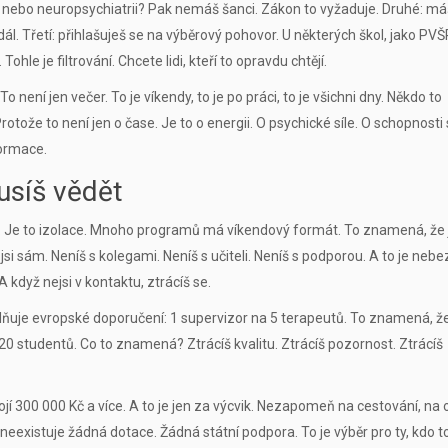
 nebo neuropsychiatrii? Pak nemáš šanci. Zákon to vyžaduje. Druhé: má
l. Třetí: přihlašuješ se na výběrový pohovor. U některých škol, jako PVŠ
Tohle je filtrování. Chcete lidi, kteří to opravdu chtějí.
To není jen večer. To je víkendy, to je po práci, to je všichni dny. Někdo to
rotože to není jen o čase. Je to o energii. O psychické síle. O schopnosti
formace.
musíš vědět
t. Je to izolace. Mnoho programů má víkendový formát. To znamená, že 
k jsi sám. Neníš s kolegami. Neníš s učiteli. Neníš s podporou. A to je neb
 když nejsi v kontaktu, ztrácíš se.
lňuje evropské doporučení: 1 supervizor na 5 terapeutů. To znamená, ž
0 studentů. Co to znamená? Ztrácíš kvalitu. Ztrácíš pozornost. Ztrácíš
jí 300 000 Kč a více. A to je jen za výcvik. Nezapomeň na cestování, na 
A neexistuje žádná dotace. Žádná státní podpora. To je výběr pro ty, kdo t