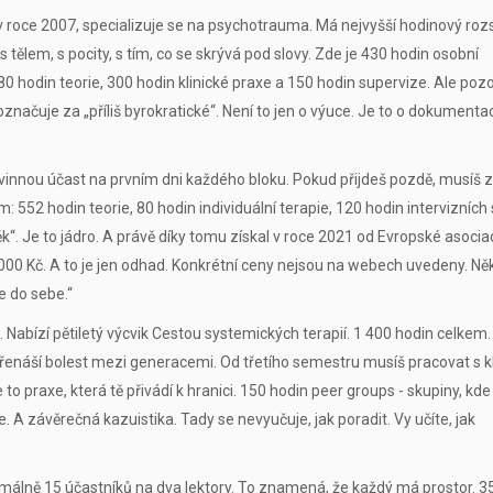
v roce 2007, specializuje se na psychotrauma. Má nejvyšší hodinový rozs
s tělem, s pocity, s tím, co se skrývá pod slovy. Zde je 430 hodin osobní
80 hodin teorie, 300 hodin klinické praxe a 150 hodin supervize. Ale pozo
značuje za „příliš byrokratické“. Není to jen o výuce. Je to o dokumentac
vinnou účast na prvním dni každého bloku. Pokud přijdeš pozdě, musíš z
 552 hodin teorie, 80 hodin individuální terapie, 120 hodin intervizních 
“. Je to jádro. A právě díky tomu získal v roce 2021 od Evropské asocia
000 Kč. A to je jen odhad. Konkrétní ceny nejsou na webech uvedeny. Ně
ce do sebe.“
abízí pětiletý výcvik Cestou systemických terapií. 1 400 hodin celkem.
 přenáší bolest mezi generacemi. Od třetího semestru musíš pracovat s kl
o praxe, která tě přivádí k hranici. 150 hodin peer groups - skupiny, kde 
 A závěrečná kazuistika. Tady se nevyučuje, jak poradit. Vy učíte, jak
imálně 15 účastníků na dva lektory. To znamená, že každý má prostor. 3