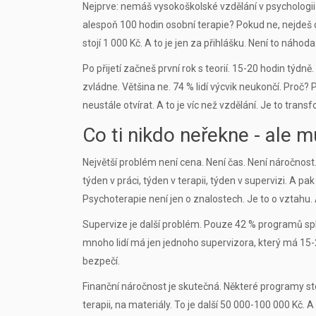
Nejprve: nemáš vysokoškolské vzdělání v psychologii
alespoň 100 hodin osobní terapie? Pokud ne, nejdeš dá
stojí 1 000 Kč. A to je jen za přihlášku. Není to náhoda. 
Po přijetí začneš první rok s teorií. 15-20 hodin týdně. 
zvládne. Většina ne. 74 % lidí výcvik neukončí. Proč? P
neustále otvírat. A to je víc než vzdělání. Je to trans
Co ti nikdo neřekne - ale 
Největší problém není cena. Není čas. Není náročnos
týden v práci, týden v terapii, týden v supervizi. A pa
Psychoterapie není jen o znalostech. Je to o vztahu. A
Supervize je další problém. Pouze 42 % programů sp
mnoho lidí má jen jednoho supervizora, který má 15-2
bezpečí.
Finanční náročnost je skutečná. Některé programy sto
terapii, na materiály. To je další 50 000-100 000 Kč. 