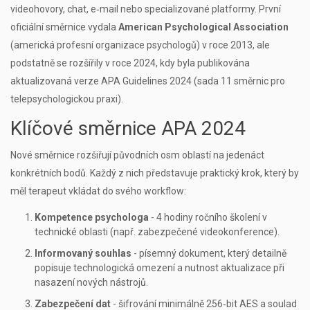
videohovory, chat, e‑mail nebo specializované platformy. První
oficiální směrnice vydala
American Psychological Association
(
americká profesní organizace psychologů
)
v roce 2013, ale
podstatně se rozšířily v roce 2024, kdy byla publikována
aktualizovaná verze
APA Guidelines 2024
(
sada 11 směrnic pro
telepsychologickou praxi
)
.
Klíčové směrnice APA 2024
Nové směrnice rozšiřují původních osm oblastí na jedenáct
konkrétních bodů. Každý z nich představuje praktický krok, který by
měl terapeut vkládat do svého workflow:
Kompetence psychologa
- 4 hodiny ročního školení v
technické oblasti (např. zabezpečené videokonference).
Informovaný souhlas
- písemný dokument, který detailně
popisuje technologická omezení a nutnost aktualizace při
nasazení nových nástrojů.
Zabezpečení dat
- šifrování minimálně 256‑bit AES a soulad