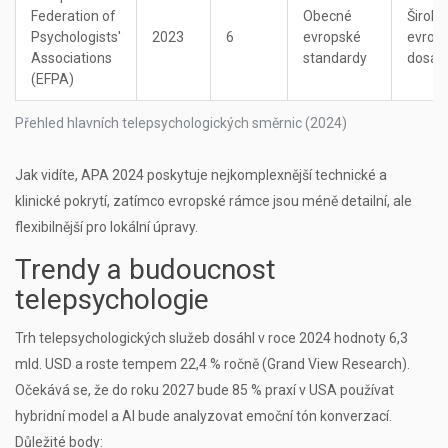
Federation of
Obecné
Široký
Psychologists'
2023
6
evropské
evrop
Associations
standardy
dosah
(EFPA)
Přehled hlavních telepsychologických směrnic (2024)
Jak vidíte, APA 2024 poskytuje nejkomplexnější technické a
klinické pokrytí, zatímco evropské rámce jsou méně detailní, ale
flexibilnější pro lokální úpravy.
Trendy a budoucnost
telepsychologie
Trh telepsychologických služeb dosáhl v roce 2024 hodnoty 6,3
mld. USD a roste tempem 22,4 % ročně (Grand View Research).
Očekává se, že do roku 2027 bude 85 % praxí v USA používat
hybridní model a AI bude analyzovat emoční tón konverzací.
Důležité body: