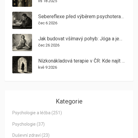
lis 18 2025
Sebereflexe před výběrem psychoterapeuta: Jak si ušetřit čas, peníze a bolest
čec 6 2026
Jak budovat všímavý pohyb: Jóga a jemné cvičení v uzdravování poruch příjmu potravy
čec 26 2026
Nízkonákladová terapie v ČR: Kde najít pomoc charitativních organizací
kvě 9 2026
Kategorie
Psychologie a léčba
(251)
Psychologie
(37)
Duševní zdraví
(23)