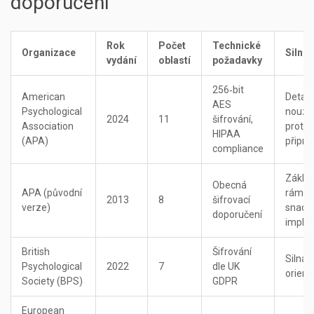
doporučení
Rok
Počet
Technické
Organizace
Silné 
vydání
oblastí
požadavky
256‑bit
American
Detail
AES
Psychological
nouzo
2024
11
šifrování,
Association
protok
HIPAA
(APA)
připra
compliance
Základ
Obecná
APA (původní
rámec
2013
8
šifrovací
verze)
snadn
doporučení
imple
British
Šifrování
Silná 
Psychological
2022
7
dle UK
orient
Society (BPS)
GDPR
European