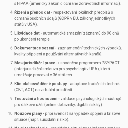
s
HIPAA
(
americký zákon o ochraně zdravotních informací
)
.
Řízení a přenos dat
- respektování lokálních předpisů o
ochraně osobních údajů (GDPR v EU, zákony jednotlivých
států v USA).
Likvidace dat
- automatické smazání záznamů do 90 dnů
po ukončení terapie.
Dokumentace sezení
- zaznamenání technických výpadků,
kvality připojení a používání alternativních kanálů.
Mежjurisdikční praxe
- usnadněna programem
PSYPACT
(
interjurisdikční smlouva pro psychologii v USA
)
, která
umožňuje pracovat v 36 státech.
Klinické osvědčené postupy
- adaptace tradičních technik
(CBT, ACT) na virtuální prostředí.
Testování a hodnocení
- validace psychologických nástrojů
pro dálkové užití (online dotazníky, digitální skály).
Nouzové plány
- připravenost na výpadek spojení a krizové
situace (např. suicidální riziko).