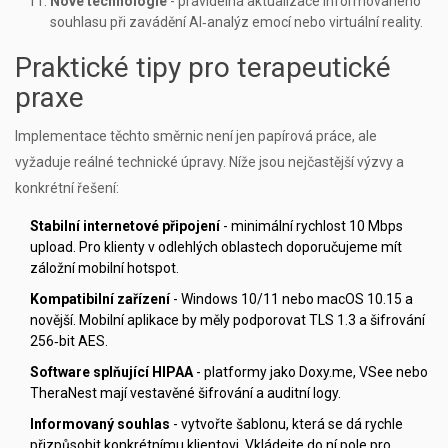
Nové technologie
- pravidelná aktualizace informovaného
souhlasu při zavádění AI‑analýz emocí nebo virtuální reality.
Praktické tipy pro terapeutické
praxe
Implementace těchto směrnic není jen papírová práce, ale
vyžaduje reálné technické úpravy. Níže jsou nejčastější výzvy a
konkrétní řešení:
Stabilní internetové připojení
- minimální rychlost 10 Mbps
upload. Pro klienty v odlehlých oblastech doporučujeme mít
záložní mobilní hotspot.
Kompatibilní zařízení
- Windows 10/11 nebo macOS 10.15 a
novější. Mobilní aplikace by měly podporovat TLS 1.3 a šifrování
256‑bit AES.
Software splňující HIPAA
- platformy jako Doxy.me, VSee nebo
TheraNest mají vestavěné šifrování a auditní logy.
Informovaný souhlas
- vytvořte šablonu, která se dá rychle
přizpůsobit konkrétnímu klientovi. Vkládejte do ní pole pro