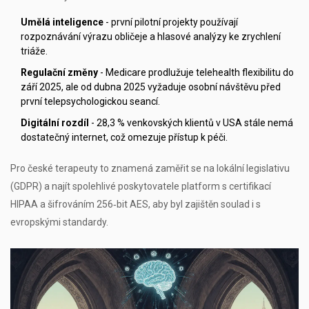
Umělá inteligence
- první pilotní projekty používají
rozpoznávání výrazu obličeje a hlasové analýzy ke zrychlení
triáže.
Regulační změny
- Medicare prodlužuje telehealth flexibilitu do
září 2025, ale od dubna 2025 vyžaduje osobní návštěvu před
první telepsychologickou seancí.
Digitální rozdíl
- 28,3 % venkovských klientů v USA stále nemá
dostatečný internet, což omezuje přístup k péči.
Pro české terapeuty to znamená zaměřit se na lokální legislativu
(GDPR) a najít spolehlivé poskytovatele platform s certifikací
HIPAA
a šifrováním 256‑bit AES, aby byl zajištěn soulad i s
evropskými standardy.