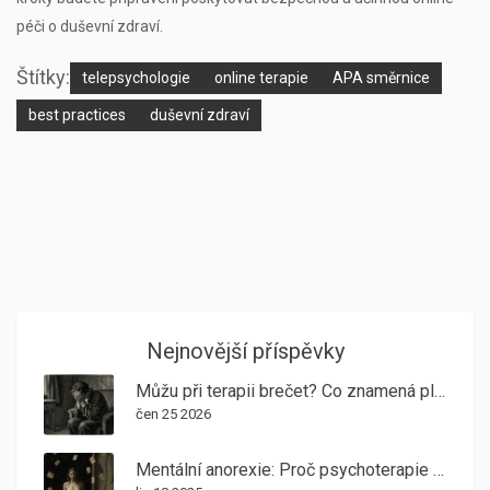
péči o duševní zdraví.
Štítky:
telepsychologie
online terapie
APA směrnice
best practices
duševní zdraví
Nejnovější příspěvky
Můžu při terapii brečet? Co znamená pláč v ordinaci psychoterapeuta
čen 25 2026
Mentální anorexie: Proč psychoterapie je základní léčba a jak funguje