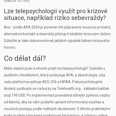
macOS 10.15+).
Lze telepsychologii využít pro krizové
situace, například riziko sebevraždy?
Ano - podle APA 2024 je povinné mít připravený nouzový protokol,
alternativní kontakt a okamžitý přístup k lokálním krizovým číslům.
Důležité je také dokumentovat jakýkoli výpadek během krizového
hovoru.
Co dělat dál?
Máte vlastní praxi a chcete přejít na telepsychologii? Začněte s
auditním checklistem, který poskytuje APA, a zkontrolujte, zda
vaše platforma splňuje AES‑256 a HIPAA. Pokud potřebujete
školení, podívejte se na kurzy na
Telehealth.org
- základní balíček
stojí 199 USD. Po implementaci pravidelně sbírejte zpětnou vazbu
od klientů, aby se vám podařilo upravit informovaný souhlas a
nouzové postupy podle reálných zkušeností. S těmito praktickými
kroky budete připraveni poskytovat bezpečnou a účinnou online