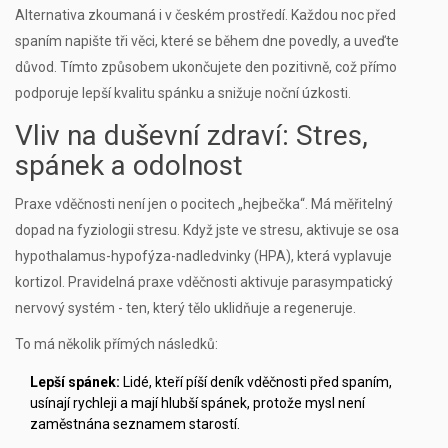
Alternativa zkoumaná i v českém prostředí. Každou noc před
spaním napište tři věci, které se během dne povedly, a uveďte
důvod. Tímto způsobem ukončujete den pozitivně, což přímo
podporuje lepší kvalitu spánku a snižuje noční úzkosti.
Vliv na duševní zdraví: Stres,
spánek a odolnost
Praxe vděčnosti není jen o pocitech „hejbečka“. Má měřitelný
dopad na fyziologii stresu. Když jste ve stresu, aktivuje se osa
hypothalamus-hypofýza-nadledvinky (HPA), která vyplavuje
kortizol. Pravidelná praxe vděčnosti aktivuje parasympatický
nervový systém - ten, který tělo uklidňuje a regeneruje.
To má několik přímých následků:
Lepší spánek:
Lidé, kteří píší deník vděčnosti před spaním,
usínají rychleji a mají hlubší spánek, protože mysl není
zaměstnána seznamem starostí.