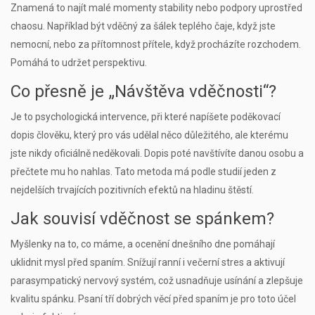
Znamená to najít malé momenty stability nebo podpory uprostřed
chaosu. Například být vděčný za šálek teplého čaje, když jste
nemocní, nebo za přítomnost přítele, když procházíte rozchodem.
Pomáhá to udržet perspektivu.
Co přesně je „Návštěva vděčnosti“?
Je to psychologická intervence, při které napíšete poděkovací
dopis člověku, který pro vás udělal něco důležitého, ale kterému
jste nikdy oficiálně neděkovali. Dopis poté navštívíte danou osobu a
přečtete mu ho nahlas. Tato metoda má podle studií jeden z
nejdelších trvajících pozitivních efektů na hladinu štěstí.
Jak souvisí vděčnost se spánkem?
Myšlenky na to, co máme, a ocenění dnešního dne pomáhají
uklidnit mysl před spaním. Snížují ranní i večerní stres a aktivují
parasympatický nervový systém, což usnadňuje usínání a zlepšuje
kvalitu spánku. Psaní tří dobrých věcí před spaním je pro toto účel