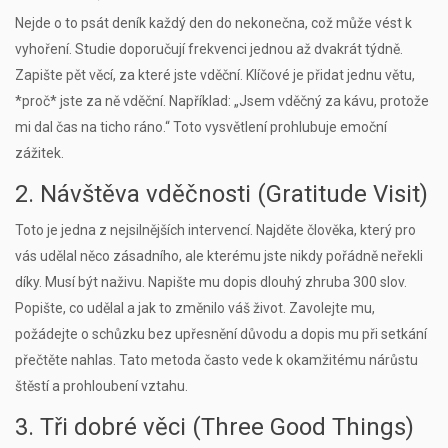
Nejde o to psát deník každý den do nekonečna, což může vést k
vyhoření. Studie doporučují frekvenci jednou až dvakrát týdně.
Zapište pět věcí, za které jste vděční. Klíčové je přidat jednu větu,
*proč* jste za ně vděční. Například: „Jsem vděčný za kávu, protože
mi dal čas na ticho ráno.“ Toto vysvětlení prohlubuje emoční
zážitek.
2. Návštěva vděčnosti (Gratitude Visit)
Toto je jedna z nejsilnějších intervencí. Najděte člověka, který pro
vás udělal něco zásadního, ale kterému jste nikdy pořádně neřekli
díky. Musí být naživu. Napište mu dopis dlouhý zhruba 300 slov.
Popište, co udělal a jak to změnilo váš život. Zavolejte mu,
požádejte o schůzku bez upřesnění důvodu a dopis mu při setkání
přečtěte nahlas. Tato metoda často vede k okamžitému nárůstu
štěstí a prohloubení vztahu.
3. Tři dobré věci (Three Good Things)