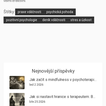
velmi efektivní.
Štítky:
praxe vděčnosti
psychická pohoda
pozitivní psychologie
deník vděčnosti
stres a úzkost
Nejnovější příspěvky
Jak začít s mindfulness v psychoterapii: Základní techniky všímavosti pro klienty
led 2 2026
Jak si nastavit hranice s terapeutem: Bezpečný rámec terapeutického vztahu
bře 25 2026