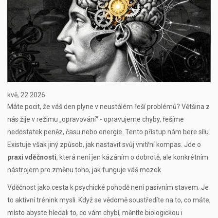
kvě, 22 2026
Máte pocit, že váš den plyne v neustálém řeší problémů? Většina z
nás žije v režimu „opravování“ - opravujeme chyby, řešíme
nedostatek peněz, času nebo energie. Tento přístup nám bere sílu.
Existuje však jiný způsob, jak nastavit svůj vnitřní kompas. Jde o
praxi vděčnosti
, která není jen kázáním o dobrotě, ale konkrétním
nástrojem pro změnu toho, jak funguje váš mozek.
Vděčnost jako cesta k psychické pohodě není pasivním stavem. Je
to aktivní trénink mysli. Když se vědomě soustředíte na to, co máte,
místo abyste hledali to, co vám chybí, měníte biologickou i