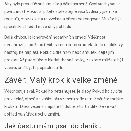
Aby byla praxe účinná, musíte ji dělat správně. Častou chybou je
povrchnost. Pokud si píšete stále stejné věci („vděčný jsem za
rodinu“), mozek si na to zvykne a přestane reagovat. Musíte být
specifickí a hledat nové úhly pohledu.
Další chybou je ignorování negativních emocí. Vděčnost
nenahrazuje potřebu řešit trauma nebo smutek. Je to doplňkový
nástroj, ne náplast. Pokud cítíte hněv nebo smutek, dejte jim
prostor. Až pak můžete hledat drobné prvky, za které můžete být
vděční, aniž byste popírali realitu.
Závěr: Malý krok k velké změně
Vděčnost je sval. Pokud ho netrénujete, je slabý. Pokud ho cvičíte
pravidelně, stává se vaším přirozeným reflexem. Začněte malým
krokem. Dnes večer si napište tři dobré věci. Uvidíte, že se váš
pohled na zítřek trochu změní.
Jak často mám psát do deníku