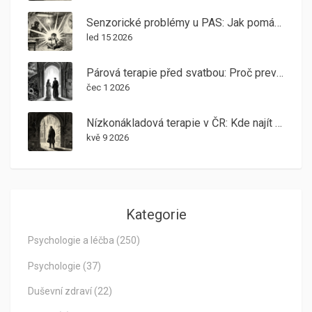
Senzorické problémy u PAS: Jak pomáhá desenzitizace a adaptace v terapii
led 15 2026
Párová terapie před svatbou: Proč prevence funguje lépe než záchrana vztahu
čec 1 2026
Nízkonákladová terapie v ČR: Kde najít pomoc charitativních organizací
kvě 9 2026
Kategorie
Psychologie a léčba
(250)
Psychologie
(37)
Duševní zdraví
(22)