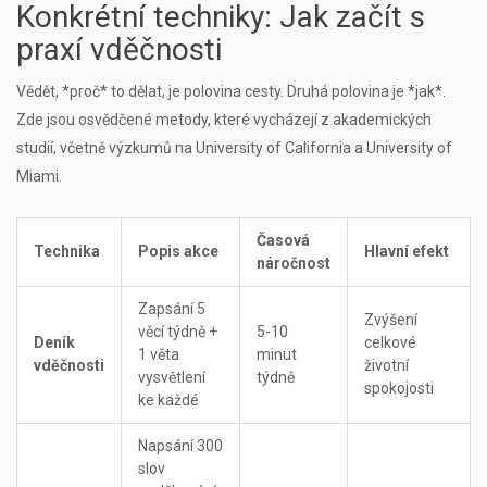
Konkrétní techniky: Jak začít s
praxí vděčnosti
Vědět, *proč* to dělat, je polovina cesty. Druhá polovina je *jak*.
Zde jsou osvědčené metody, které vycházejí z akademických
studií, včetně výzkumů na University of California a University of
Miami.
Časová
Technika
Popis akce
Hlavní efekt
náročnost
Zapsání 5
Zvýšení
věcí týdně +
5-10
Deník
celkové
1 věta
minut
vděčnosti
životní
vysvětlení
týdně
spokojosti
ke každé
Napsání 300
slov