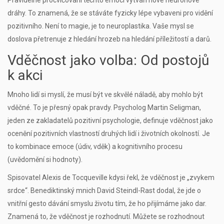
Pravidelné procvičování těchto emocí vytváří nové neuronové
dráhy. To znamená, že se stáváte fyzicky lépe vybaveni pro vidění
pozitivního. Není to magie, je to neuroplastika. Vaše mysl se
doslova přetrenuje z hledání hrozeb na hledání příležitostí a darů.
Vděčnost jako volba: Od postojů
k akci
Mnoho lidí si myslí, že musí být ve skvělé náladě, aby mohlo být
vděčné. To je přesný opak pravdy. Psycholog Martin Seligman,
jeden ze zakladatelů pozitivní psychologie, definuje vděčnost jako
ocenění pozitivních vlastností druhých lidí i životních okolností. Je
to kombinace emoce (údiv, vděk) a kognitivního procesu
(uvědomění si hodnoty).
Spisovatel Alexis de Tocqueville kdysi řekl, že vděčnost je „zvykem
srdce“. Benediktinský mnich David Steindl-Rast dodal, že jde o
vnitřní gesto dávání smyslu životu tím, že ho přijímáme jako dar.
Znamená to, že vděčnost je rozhodnutí. Můžete se rozhodnout