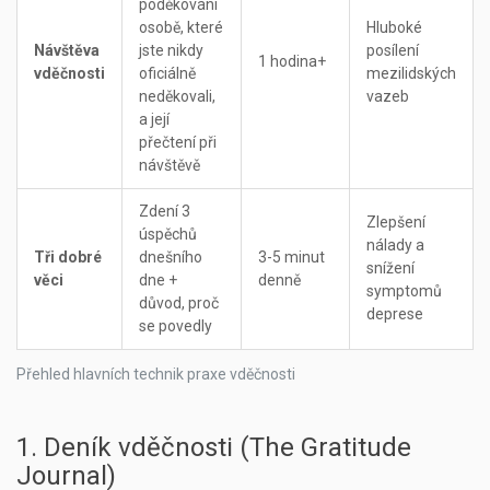
poděkování
osobě, které
Hluboké
Návštěva
jste nikdy
posílení
1 hodina+
vděčnosti
oficiálně
mezilidských
neděkovali,
vazeb
a její
přečtení při
návštěvě
Zdení 3
Zlepšení
úspěchů
nálady a
Tři dobré
dnešního
3-5 minut
snížení
věci
dne +
denně
symptomů
důvod, proč
deprese
se povedly
Přehled hlavních technik praxe vděčnosti
1. Deník vděčnosti (The Gratitude
Journal)